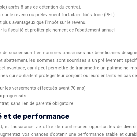
e) après 8 ans de détention du contrat.
sur le revenu ou prélèvement forfaitaire libératoire (PFL).
t plus avantageux que l’impôt sur le revenu.
 la fiscalité et profiter pleinement de l’abattement annuel.
ère de succession. Les sommes transmises aux bénéficiaires désigné
 cet abattement, les sommes sont soumises à un prélèvement spécifi
 cet avantage, car il peut permettre de transmettre un patrimoine im
nes qui souhaitent protéger leur conjoint ou leurs enfants en cas d
ur les versements effectués avant 70 ans).
x progressifs.
trat, sans lien de parenté obligatoire.
té et de performance
t, et l’assurance vie offre de nombreuses opportunités de diversifie
t augmentez vos chances d’obtenir une performance stable et dura