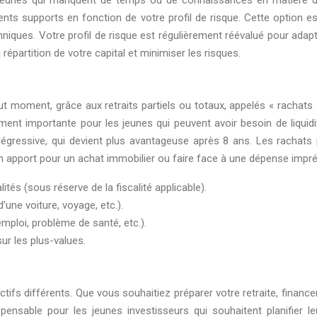
s jeunes qui manquent de temps ou de connaissances en matière d
ents supports en fonction de votre profil de risque. Cette option e
niques. Votre profil de risque est régulièrement réévalué pour adapt
répartition de votre capital et minimiser les risques.
tout moment, grâce aux retraits partiels ou totaux, appelés « rachat
ement importante pour les jeunes qui peuvent avoir besoin de liquid
dégressive, qui devient plus avantageuse après 8 ans. Les rachats 
r un apport pour un achat immobilier ou faire face à une dépense impr
tés (sous réserve de la fiscalité applicable).
’une voiture, voyage, etc.).
emploi, problème de santé, etc.).
ur les plus-values.
tifs différents. Que vous souhaitiez préparer votre retraite, finance
pensable pour les jeunes investisseurs qui souhaitent planifier l