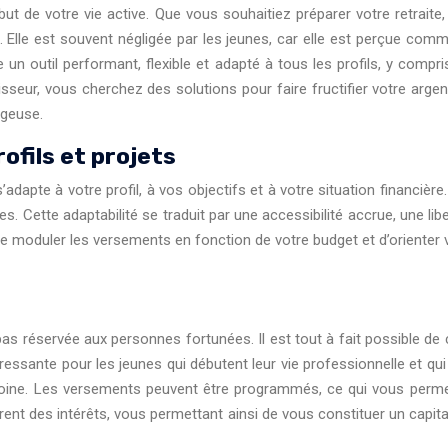
but de votre vie active. Que vous souhaitiez préparer votre retrait
le. Elle est souvent négligée par les jeunes, car elle est perçue c
 un outil performant, flexible et adapté à tous les profils, y com
sseur, vous cherchez des solutions pour faire fructifier votre arge
ageuse.
rofils et projets
e s’adapte à votre profil, à vos objectifs et à votre situation financi
. Cette adaptabilité se traduit par une accessibilité accrue, une libe
de moduler les versements en fonction de votre budget et d’orienter 
t pas réservée aux personnes fortunées. Il est tout à fait possible
éressante pour les jeunes qui débutent leur vie professionnelle et qui
trimoine. Les versements peuvent être programmés, ce qui vous p
ent des intérêts, vous permettant ainsi de vous constituer un capita