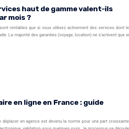
ervices haut de gamme valent-ils
ar mois ?
nt rentables que si vous utilisez activement des services dont le
lle. La majorité des garanties (voyage, location) ne s’activent que si
re en ligne en France : guide
e déplacer en agence est devenu la norme pour une part croissante
électronique, validation sous quelques jours : le processus se déroule