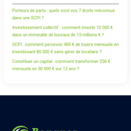
Porteurs de parts : quels sont vos 7 droits méconnus
dans une SCPI ?
Investissement collectif : comment investir 10 000 €
dans un immeuble de bureaux de 15 millions € ?
SCPI : comment percevoir 400 € de loyers mensuels en
investissant 80 000 € sans gérer de locataire ?
Constituer un capital : comment transformer 250 €
mensuels en 50 000 € sur 12 ans ?